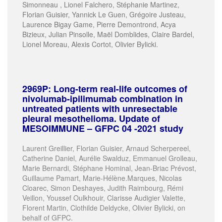
Simonneau , Lionel Falchero, Stéphanie Martinez,
Florian Guisier, Yannick Le Guen, Grégoire Justeau,
Laurence Bigay Game, Pierre Demontrond, Acya
Bizieux, Julian Pinsolle, Maël Domblides, Claire Bardel,
Lionel Moreau, Alexis Cortot, Olivier Bylicki.
2969P: Long-term real-life outcomes of
nivolumab-ipilimumab combination in
untreated patients with unresectable
pleural mesothelioma. Update of
MESOIMMUNE – GFPC 04 -2021 study
Laurent Greillier, Florian Guisier, Arnaud Scherpereel,
Catherine Daniel, Aurélie Swalduz, Emmanuel Grolleau,
Marie Bernardi, Stéphane Hominal, Jean-Briac Prévost,
Guillaume Pamart, Marie-Hélène.Marques, Nicolas
Cloarec, Simon Deshayes, Judith Raimbourg, Rémi
Veillon, Youssef Oulkhouir, Clarisse Audigier Valette,
Florent Martin, Clothilde Deldycke, Olivier Bylicki, on
behalf of GFPC.