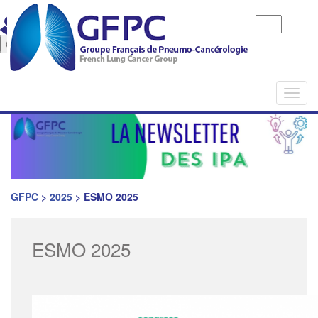
Identifiant
Mot de passe
Mot de pase oublié
Togg
navi
GFPC
>
2025
>
ESMO 2025
ESMO 2025