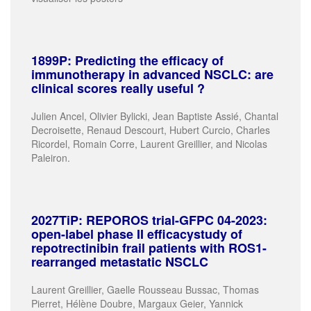
1899P:
Predicting the efficacy of
immunotherapy in
advanced NSCLC: are
clinical scores really useful ?
Julien Ancel, Olivier Bylicki, Jean Baptiste Assié, Chantal
Decroisette, Renaud Descourt, Hubert Curcio, Charles
Ricordel, Romain Corre, Laurent Greillier, and Nicolas
Paleiron.
2027TiP: REPOROS trial-GFPC 04-2023:
open-label phase II efficacystudy of
repotrectinibin frail patients with ROS1-
rearranged metastatic NSCLC
Laurent Greillier, Gaelle Rousseau Bussac, Thomas
Pierret, Hélène Doubre, Margaux Geier, Yannick