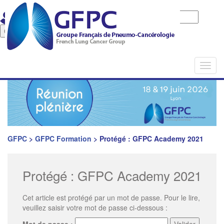
Identifiant
Mot de passe
Mot de pase oublié
Togg
navi
GFPC
>
GFPC Formation
>
Protégé : GFPC Academy 2021
Protégé : GFPC Academy 2021
Cet article est protégé par un mot de passe. Pour le lire,
veuillez saisir votre mot de passe ci-dessous :
Mot de passe :