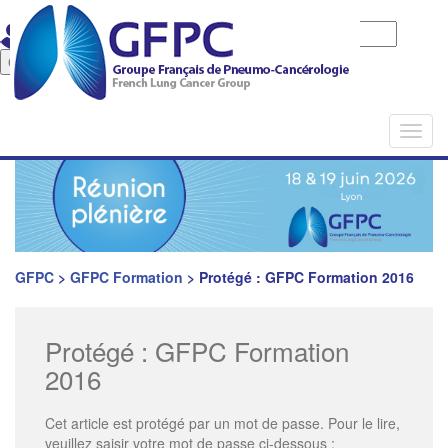
Identifiant
Mot de passe
Mot de pase oublié
Togg
navi
GFPC
>
GFPC Formation
>
Protégé : GFPC Formation 2016
Protégé : GFPC Formation
2016
Cet article est protégé par un mot de passe. Pour le lire,
veuillez saisir votre mot de passe ci-dessous :