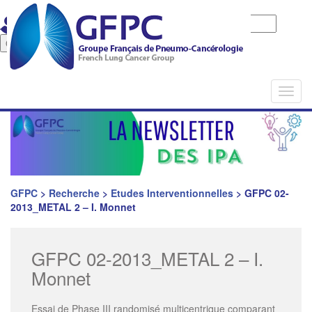
Identifiant
Mot de passe
Mot de pase oublié
Togg
navi
GFPC
>
Recherche
>
Etudes Interventionnelles
>
GFPC 02-
2013_METAL 2 – I. Monnet
GFPC 02-2013_METAL 2 – I.
Monnet
Essai de Phase III randomisé multicentrique comparant