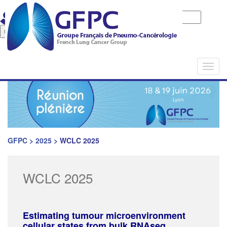
Identifiant
Mot de passe
Mot de pase oublié
Togg
navi
GFPC
>
2025
>
WCLC 2025
WCLC 2025
Estimating tumour microenvironment
cellular states from bulk RNAseq