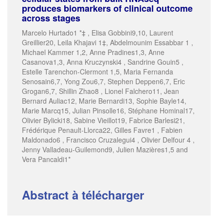
produces biomarkers of clinical outcome
across stages
Marcelo Hurtado1 *‡ , Elisa Gobbini9,10, Laurent
Greillier20, Leila Khajavi 1‡, Abdelmounim Essabbar 1 ,
Michael Kammer 1,2, Anne Pradines1,3, Anne
Casanova1,3, Anna Kruczynski4 , Sandrine Gouin5 ,
Estelle Tarenchon-Clermont 1,5, Maria Fernanda
Senosain6,7, Yong Zou6,7, Stephen Deppen6,7, Eric
Grogan6,7, Shillin Zhao8 , Lionel Falchero11, Jean
Bernard Auliac12, Marie Bernardi13, Sophie Bayle14,
Marie Marcq15, Julian Pinsolle16, Stéphane Hominal17,
Olivier Bylicki18, Sabine Vieillot19, Fabrice Barlesi21,
Frédérique Penault-Llorca22, Gilles Favre1 , Fabien
Maldonado6 , Francisco Cruzalegui4 , Olivier Delfour 4 ,
Jenny Valladeau-Guilemond9, Julien Mazières1,5 and
Vera Pancaldi1*
Abstract à télécharger